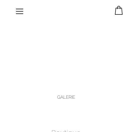
NOS REALISATIONS
SÉRÉNITÉ
MAISON SUR LE ROC DESIGN
GALERIE
+ 3 MORE IMAGES