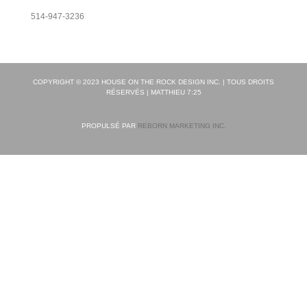
514-947-3236
COPYRIGHT © 2023 HOUSE ON THE ROCK DESIGN INC. | TOUS DROITS
RÉSERVÉS | MATTHIEU 7:25
PROPULSÉ PAR
REBORN MARKETING INC.